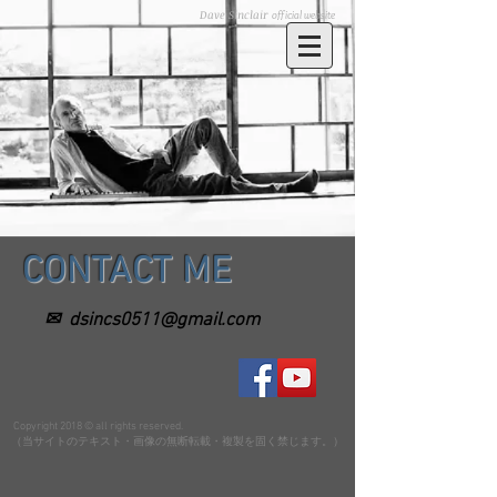
Dave Sinclair
official website
CONTACT ME
✉
dsincs0511@gmail.com
Copyright 2018 © all rights reserved.
（当サイトのテキスト・画像の無断転載・複製を固く禁じます。）